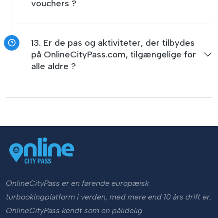
vouchers ?
13. Er de pas og aktiviteter, der tilbydes
på OnlineCityPass.com, tilgængelige for
alle aldre ?
OnlineCityPass er en førende europæisk
turbookingplatform i verden, med mere end 10 års drift er.
OnlineCityPass kendt som en pålidelig