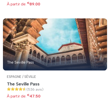
€
À partir de:
89.00
The Seville Pass
ESPAGNE / SÉVILLE
The Seville Pass
(536 avis)
€
À partir de:
47.50