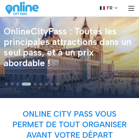
FR
OnlineCityPass : Toutes les
principales attractions dans un
seul pass, et à un prix
abordable !
ONLINE CITY PASS VOUS
PERMET DE TOUT ORGANISER
AVANT VOTRE DÉPART