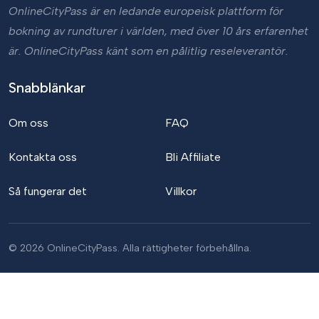
OnlineCityPass är en ledande europeisk plattform för
bokning av rundturer i världen, med över 10 års erfarenhet
är. OnlineCityPass känt som en pålitlig reseleverantör.
Snabblänkar
Om oss
FAQ
Kontakta oss
Bli Affiliate
Så fungerar det
Villkor
© 2026 OnlineCityPass. Alla rättigheter förbehållna.