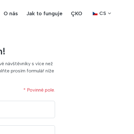
O nás
Jak to funguje
ÇKO
CS
m!
é návštěvníky s více než
lňte prosím formulář níže
* Povinné pole.