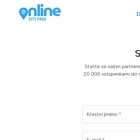
D
S
Staňte se naším partner
20 000 vstupenkami do mu
Křestní jméno *
E-mail *