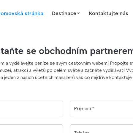
omovská stránka
Destinace
Kontaktujte nás
taňte se obchodním partnere
em a vydělávejte peníze se svým cestovním webem! Propojte sv
zeí, atrakcí a výletů po celém světě a začněte vydělávat! Vyp
a jeden z našich účetních manažerů vás co nejdříve kontaktuje.
Příjmení *
Telefon