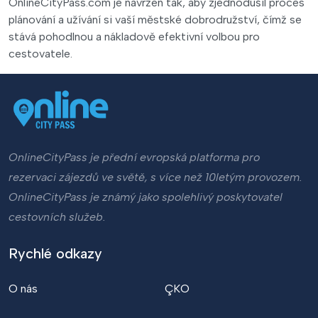
OnlineCityPass.com je navržen tak, aby zjednodušil proces
plánování a užívání si vaší městské dobrodružství, čímž se
stává pohodlnou a nákladově efektivní volbou pro
cestovatele.
OnlineCityPass je přední evropská platforma pro
rezervaci zájezdů ve světě, s více než 10letým provozem.
OnlineCityPass je známý jako spolehlivý poskytovatel
cestovních služeb.
Rychlé odkazy
O nás
ÇKO